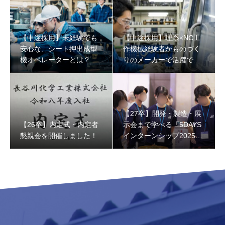
【中途採用】未経験でも
【中途採用】理系×NC工
安心な、シート押出成型
作機械経験者がものづく
機オペレーターとは？一
りのメーカーで活躍でき
般的な製造業との違いに
る理由
ついても解説！
【27卒】開発・製造・展
【26卒】内定式・内定者
示会まで学べる「5DAYS
懇親会を開催しました！
インターンシップ2025」
レポート！