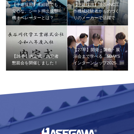
【中途採用】未経験でも
【中途採用】理系×NC工
安心な、シート押出成型
作機械経験者がものづく
機オペレーターとは？一
りのメーカーで活躍でき
般的な製造業との違いに
る理由
ついても解説！
【27卒】開発・製造・展
【26卒】内定式・内定者
示会まで学べる「5DAYS
懇親会を開催しました！
インターンシップ2025」
レポート！