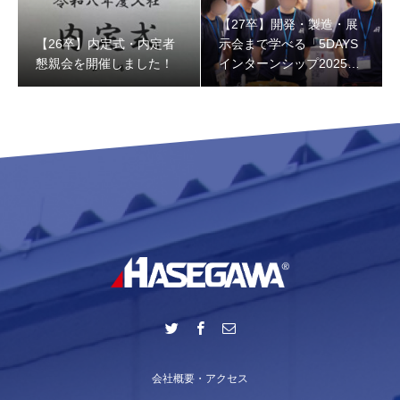
【27卒】開発・製造・展
【26卒】内定式・内定者
示会まで学べる「5DAYS
懇親会を開催しました！
インターンシップ2025」
レポート！
会社概要・アクセス